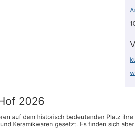
A
1
V
k
w
Hof 2026
eren auf dem historisch bedeutenden Platz ihre
 und Keramikwaren gesetzt. Es finden sich abe