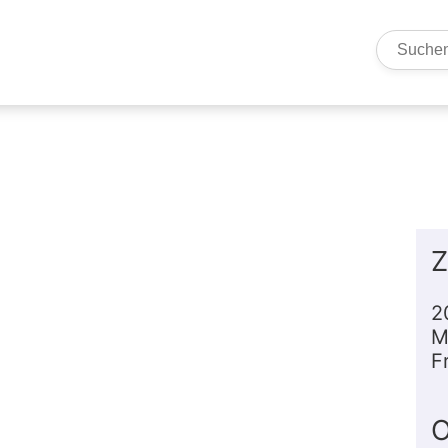
Such
Z
2
M
F
O