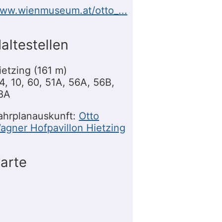
ww.wienmuseum.at/otto_...
altestellen
ietzing (161 m)
4, 10, 60, 51A, 56A, 56B,
8A
ahrplanauskunft:
Otto
agner Hofpavillon Hietzing
arte