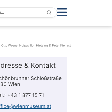
e
Otto Wagner Hofpavillon Hietzing © Peter Kienast
dresse & Kontakt
chönbrunner Schloßstraße
130 Wien
el.: +43 1 877 15 71
ffice@wienmuseum.at