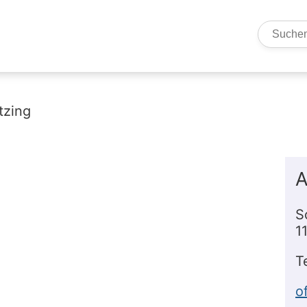
Such
A
S
1
T
o