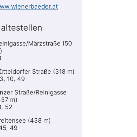
ww.wienerbaeder.at
altestellen
einlgasse/Märzstraße (50
)
0
ütteldorfer Straße (318 m)
3, 10, 49
inzer Straße/Reinlgasse
337 m)
0, 52
reitensee (438 m)
45, 49