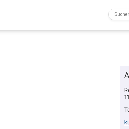
Such
A
R
1
T
k