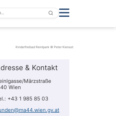
e
Kinderfreibad Reinlpark © Peter Kienast
dresse & Kontakt
einlgasse/Märzstraße
140 Wien
el.: +43 1 985 85 03
unden@ma44.wien.gv.at