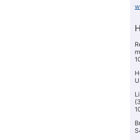
w
H
R
m
1
H
U
L
(
1
B
S