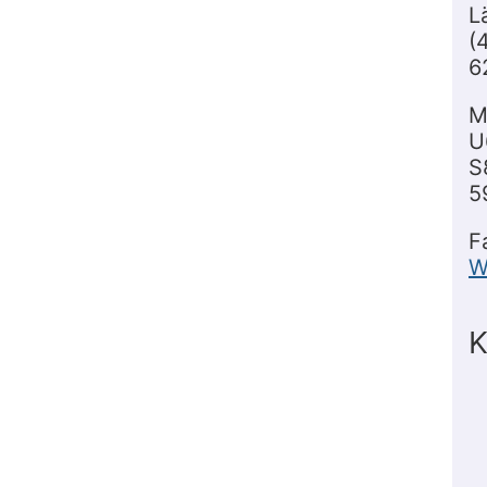
L
(
6
M
U
S
5
F
W
K