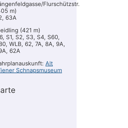
ängenfeldgasse/Flurschützstr.
405 m)
2, 63A
eidling (421 m)
6, S1, S2, S3, S4, S60,
80, WLB, 62, 7A, 8A, 9A,
9A, 62A
ahrplanauskunft:
Alt
iener Schnapsmuseum
arte