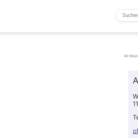
Such
Alt Wie
A
W
1
T
o