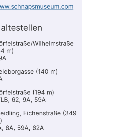
ww.schnapsmuseum.com
altestellen
örfelstraße/Wilhelmstraße
64 m)
9A
eleborgasse (140 m)
A
örfelstraße (194 m)
LB, 62, 9A, 59A
eidling, Eichenstraße (349
)
A, 8A, 59A, 62A