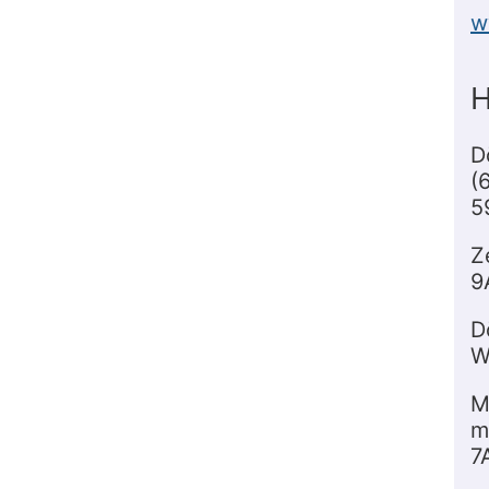
w
H
D
(
5
Z
9
D
W
M
m
7